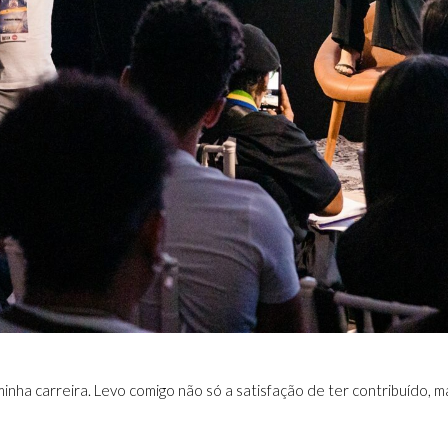
inha carreira. Levo comigo não só a satisfação de ter contribuído, m