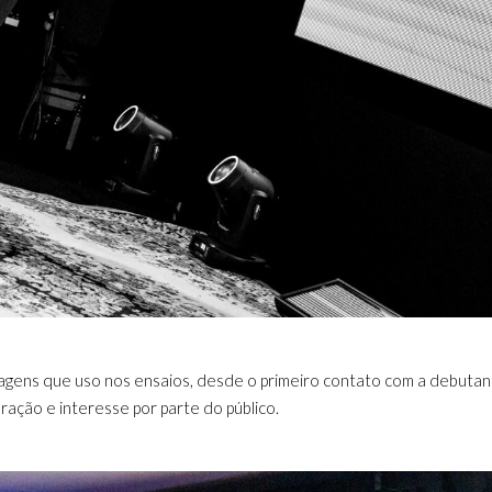
dagens que uso nos ensaios, desde o primeiro contato com a debutan
ração e interesse por parte do público.